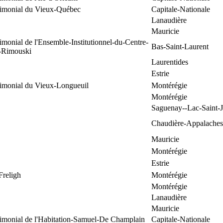
trimonial du Vieux-Québec
Capitale-Nationale
Lanaudière
Mauricie
rimonial de l'Ensemble-Institutionnel-du-Centre-
Bas-Saint-Laurent
e-Rimouski
Laurentides
Estrie
rimonial du Vieux-Longueuil
Montérégie
Montérégie
Saguenay--Lac-Saint-
Chaudière-Appalaches
Mauricie
Montérégie
Estrie
Freligh
Montérégie
Montérégie
Lanaudière
Mauricie
rimonial de l'Habitation-Samuel-De Champlain
Capitale-Nationale