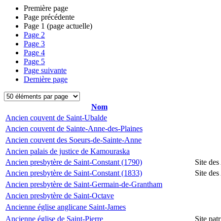
Première page
Page précédente
Page
1
(page actuelle)
Page
2
Page
3
Page
4
Page
5
Page suivante
Dernière page
Nom
Ancien couvent de Saint-Ubalde
Ancien couvent de Sainte-Anne-des-Plaines
Ancien couvent des Soeurs-de-Sainte-Anne
Ancien palais de justice de Kamouraska
Ancien presbytère de Saint-Constant (1790)
Site des
Ancien presbytère de Saint-Constant (1833)
Site des
Ancien presbytère de Saint-Germain-de-Grantham
Ancien presbytère de Saint-Octave
Ancienne église anglicane Saint-James
Ancienne église de Saint-Pierre
Site pat