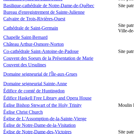
Basilique-cathédrale de Notre-Dame-de-Québec
Site pa
Bureau d'enregistrement de Sainte-Julienne
Calvaire de Trois-Rivières-Ouest
Site pat
Cathédrale de Saint-Germain
Ville-d
Chapelle Saint-Bernard
Château Arthur-Osmore-Norton
Co-cathédrale Saint-Antoine-de-Padoue
Site pat
Couvent des Soeurs de la Présentation de Marie
Couvent des Ursulines
Domaine seigneurial de l'Île-aux-Grues
Domaine seigneurial Sainte-Anne
Édifice de comté de Huntingdon
Édifice Haskell Free Library and Opera House
Église Bishop Stewart of the Holy Trinity
Moulin 
Église Christ Church
Église de L'Assomption-de-la-Sainte-Vierge
Église de Notre-Dame-de-la-Visitation
Église de Notre-Dame-des-Victoires
Site pat