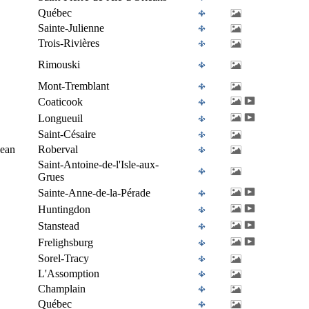
Québec
Sainte-Julienne
Trois-Rivières
Rimouski
Mont-Tremblant
Coaticook
Longueuil
Saint-Césaire
Jean
Roberval
Saint-Antoine-de-l'Isle-aux-
Grues
Sainte-Anne-de-la-Pérade
Huntingdon
Stanstead
Frelighsburg
Sorel-Tracy
L'Assomption
Champlain
Québec