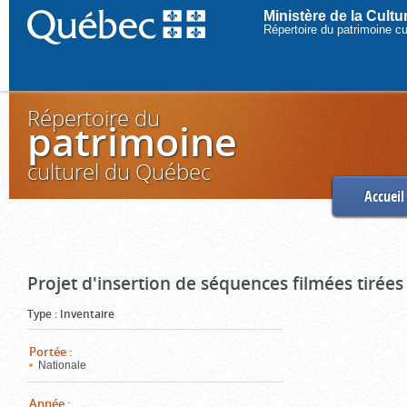
Ministère de la Cult
Répertoire du patrimoine c
Répertoire du
patrimoine
culturel du Québec
Accueil
Projet d'insertion de séquences filmées tirées
Type
:
Inventaire
Portée
:
Nationale
Année
: