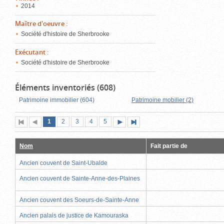
2014
Maître d'oeuvre
:
Société d'histoire de Sherbrooke
Exécutant
:
Société d'histoire de Sherbrooke
Éléments inventoriés (608)
Patrimoine immobilier (604)
Patrimoine mobilier (2)
Page
(page
Page
Page
Page
Page
1
Première
2
Page
3
4
5
Page
Dernière
actuelle)
page
précédente
suivante
page
Nom
Fait partie de
Ancien couvent de Saint-Ubalde
Ancien couvent de Sainte-Anne-des-Plaines
Ancien couvent des Soeurs-de-Sainte-Anne
Ancien palais de justice de Kamouraska