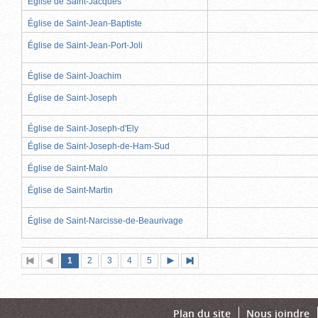
Église de Saint-Jacques
Église de Saint-Jean-Baptiste
Église de Saint-Jean-Port-Joli
Église de Saint-Joachim
Église de Saint-Joseph
Église de Saint-Joseph-d'Ely
Église de Saint-Joseph-de-Ham-Sud
Église de Saint-Malo
Église de Saint-Martin
Église de Saint-Narcisse-de-Beaurivage
Page
(page
Page
Page
Page
Page
1
Première
2
Page
3
4
5
Page
Dernière
actuelle)
page
précédente
suivante
page
Plan du site
Nous joindre