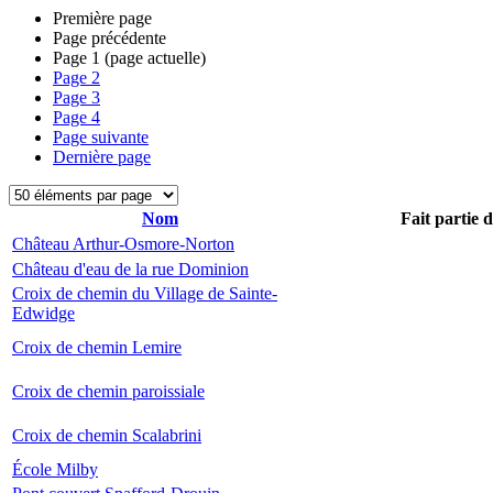
Première page
Page précédente
Page
1
(page actuelle)
Page
2
Page
3
Page
4
Page suivante
Dernière page
Nom
Fait partie 
Château Arthur-Osmore-Norton
Château d'eau de la rue Dominion
Croix de chemin du Village de Sainte-
Edwidge
Croix de chemin Lemire
Croix de chemin paroissiale
Croix de chemin Scalabrini
École Milby