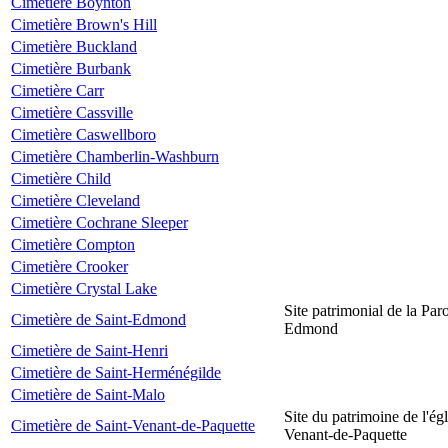
Cimetière Boynton
Cimetière Brown's Hill
Cimetière Buckland
Cimetière Burbank
Cimetière Carr
Cimetière Cassville
Cimetière Caswellboro
Cimetière Chamberlin-Washburn
Cimetière Child
Cimetière Cleveland
Cimetière Cochrane Sleeper
Cimetière Compton
Cimetière Crooker
Cimetière Crystal Lake
Site patrimonial de la Par
Cimetière de Saint-Edmond
Edmond
Cimetière de Saint-Henri
Cimetière de Saint-Herménégilde
Cimetière de Saint-Malo
Site du patrimoine de l'égl
Cimetière de Saint-Venant-de-Paquette
Venant-de-Paquette