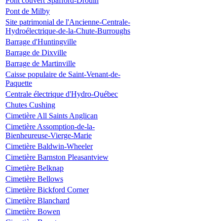
Pont couvert Spafford-Drouin
Pont de Milby
Site patrimonial de l'Ancienne-Centrale-
Hydroélectrique-de-la-Chute-Burroughs
Barrage d'Huntingville
Barrage de Dixville
Barrage de Martinville
Caisse populaire de Saint-Venant-de-
Paquette
Centrale électrique d'Hydro-Québec
Chutes Cushing
Cimetière All Saints Anglican
Cimetière Assomption-de-la-
Bienheureuse-Vierge-Marie
Cimetière Baldwin-Wheeler
Cimetière Barnston Pleasantview
Cimetière Belknap
Cimetière Bellows
Cimetière Bickford Corner
Cimetière Blanchard
Cimetière Bowen