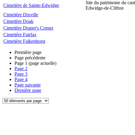
Site du patrimoine du can
Cimetière de Sainte-Edwidge
Edwidge-de-Clifton
Cimetière Dixville
Cimetière Doak
Cimetière Draper's Corner
Cimetière Fairfax
Cimetière Falkenhorst
Première page
Page précédente
Page
1
(page actuelle)
Page
2
Page
3
Page
4
Page suivante
Dernière page