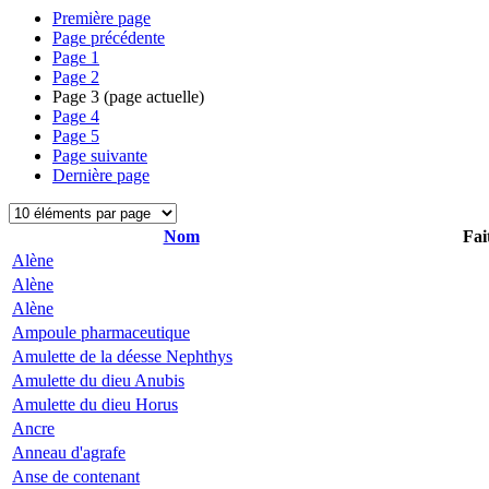
Première page
Page précédente
Page
1
Page
2
Page
3
(page actuelle)
Page
4
Page
5
Page suivante
Dernière page
Nom
Fai
Alène
Alène
Alène
Ampoule pharmaceutique
Amulette de la déesse Nephthys
Amulette du dieu Anubis
Amulette du dieu Horus
Ancre
Anneau d'agrafe
Anse de contenant