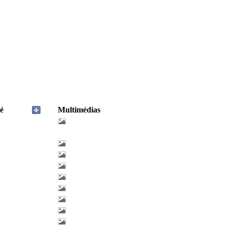
é
Multimédias