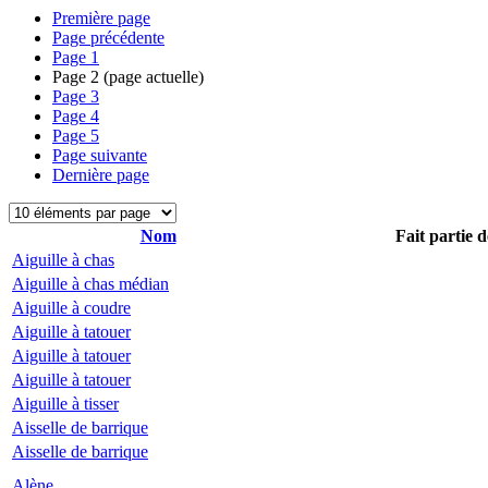
Première page
Page précédente
Page
1
Page
2
(page actuelle)
Page
3
Page
4
Page
5
Page suivante
Dernière page
Nom
Fait partie d
Aiguille à chas
Aiguille à chas médian
Aiguille à coudre
Aiguille à tatouer
Aiguille à tatouer
Aiguille à tatouer
Aiguille à tisser
Aisselle de barrique
Aisselle de barrique
Alène