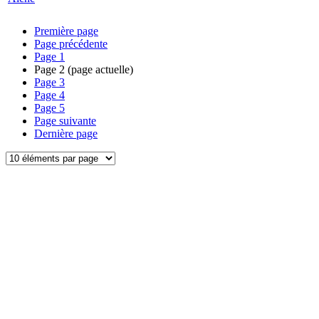
Première page
Page précédente
Page
1
Page
2
(page actuelle)
Page
3
Page
4
Page
5
Page suivante
Dernière page