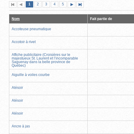
Page
(page
Page
Page
Page
Page
1
Première
2
Page
3
4
5
Page
Dernière
actuelle)
page
précédente
suivante
page
Nom
Fait partie de
Accoteuse pneumatique
Accotoir à rivet
Affiche publicitaire (Croisières sur le
majestueux St. Laurent et l’incomparable
Saguenay dans la belle province de
Québec)
Aiguille à voiles courbe
Alésoir
Alésoir
Alésoir
Ancre à jas