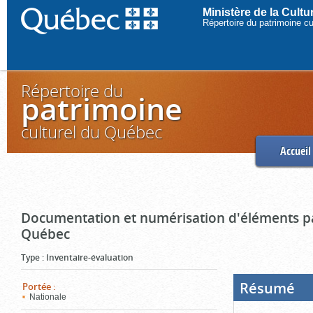
Ministère de la Cult
Répertoire du patrimoine c
Répertoire du
patrimoine
culturel du Québec
Accueil
Documentation et numérisation d'éléments pa
Québec
Type
:
Inventaire-évaluation
Résumé
(Boi
Portée
:
ouve
Nationale
cliq