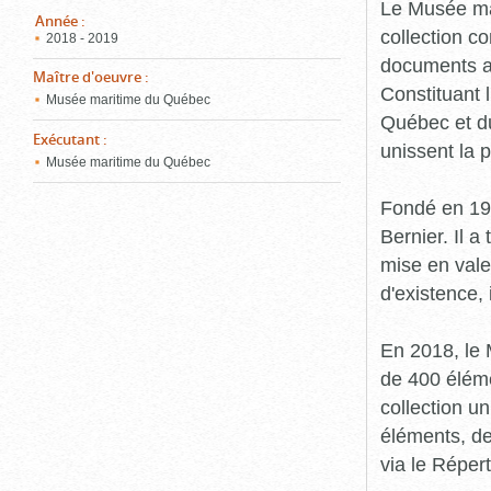
pou
Le Musée ma
ferm
Année
:
collection c
2018 - 2019
documents an
Maître d'oeuvre
:
Constituant 
Musée maritime du Québec
Québec et du
Exécutant
:
unissent la 
Musée maritime du Québec
Fondé en 19
Bernier. Il a
mise en vale
d'existence,
En 2018, le
de 400 éléme
collection u
éléments, de
via le Réper