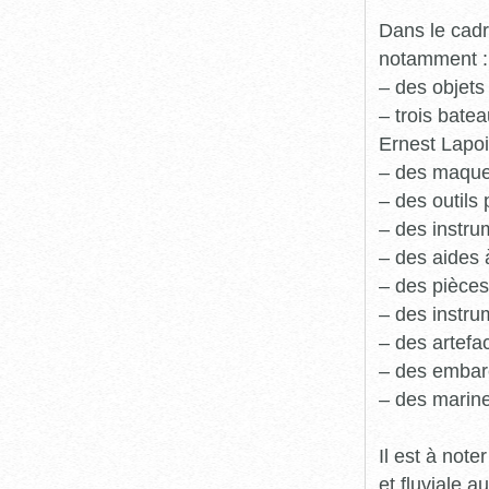
Dans le cadr
notamment :
– des objets
– trois batea
Ernest Lapoi
– des maque
– des outils 
– des instru
– des aides 
– des pièces
– des instru
– des artefa
– des embarc
– des marine
Il est à not
et fluviale 