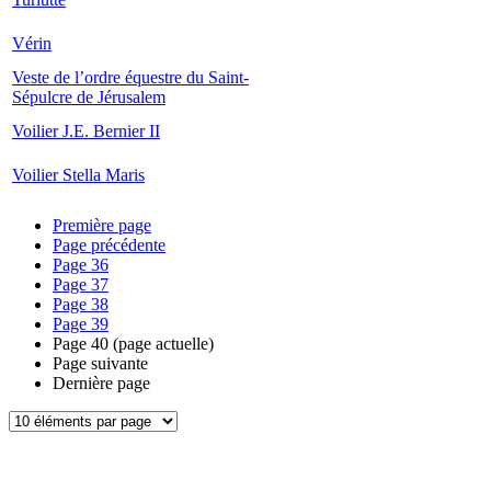
Vérin
Veste de l’ordre équestre du Saint-
Sépulcre de Jérusalem
Voilier J.E. Bernier II
Voilier Stella Maris
Première page
Page précédente
Page
36
Page
37
Page
38
Page
39
Page
40
(page actuelle)
Page suivante
Dernière page