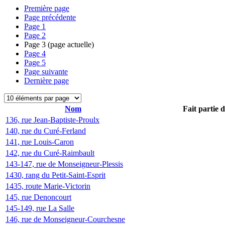
Première page
Page précédente
Page
1
Page
2
Page
3
(page actuelle)
Page
4
Page
5
Page suivante
Dernière page
Nom
Fait partie 
136, rue Jean-Baptiste-Proulx
140, rue du Curé-Ferland
141, rue Louis-Caron
142, rue du Curé-Raimbault
143-147, rue de Monseigneur-Plessis
1430, rang du Petit-Saint-Esprit
1435, route Marie-Victorin
145, rue Denoncourt
145-149, rue La Salle
146, rue de Monseigneur-Courchesne