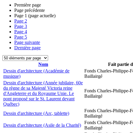
Première page
Page précédente
Page
1
(page actuelle)
Page
2
Page
3
Page
4
Page
5
Page suivante
Dernière page
Nom
Fait partie 
Dessin d'architecture (Académie de
Fonds Charles-Philippe-F
musique)
Baillairgé
Dessin d'architecture (Année jubilaire, 60e
du règne de sa Majesté Victoria reine
Fonds Charles-Philippe-F
d'Angleterre et du Royaume Unie. Le
Baillairgé
pont proposé sur le St. Laurent devant
Québec)
Fonds Charles-Philippe-F
Dessin d'architecture (Arc, tablette)
Baillairgé
Fonds Charles-Philippe-F
Dessin d'architecture (Asile de la Charité)
Baillairgé