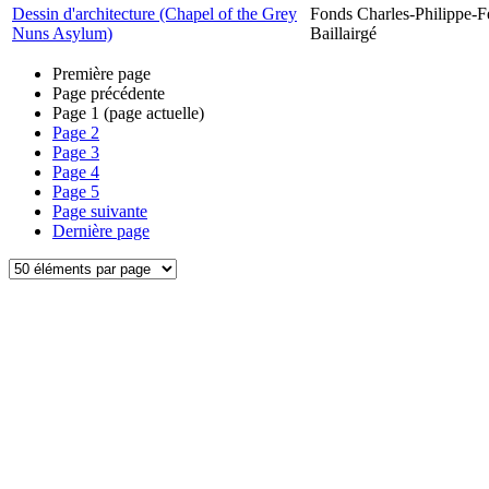
Dessin d'architecture (Chapel of the Grey
Fonds Charles-Philippe-F
Nuns Asylum)
Baillairgé
Première page
Page précédente
Page
1
(page actuelle)
Page
2
Page
3
Page
4
Page
5
Page suivante
Dernière page