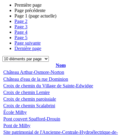
Première page
Page précédente
Page
1
(page actuelle)
Page
2
Page
3
Page
4
Page
5
Page suivante
Dernière page
Nom
Château Arthur-Osmore-Norton
Château d'eau de la rue Dominion
Croix de chemin du Village de Sainte-Edwidge
Croix de chemin Lemire
Croix de chemin paroissiale
Croix de chemin Scalabrini
École Milby
Pont couvert Spafford-Drouin
Pont de Milby
Site patrimonial de l'Ancienne-Centrale-Hydroélectrique-de-