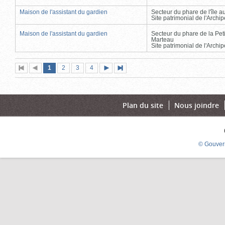
Maison de l'assistant du gardien
Secteur du phare de l'île 
Site patrimonial de l'Arch
Maison de l'assistant du gardien
Secteur du phare de la Peti
Marteau
Site patrimonial de l'Arch
Page
(page
Page
Page
Page
1
Première
2
Page
3
4
Page
Dernière
actuelle)
page
précédente
suivante
page
Plan du site
Nous joindre
© Gouver