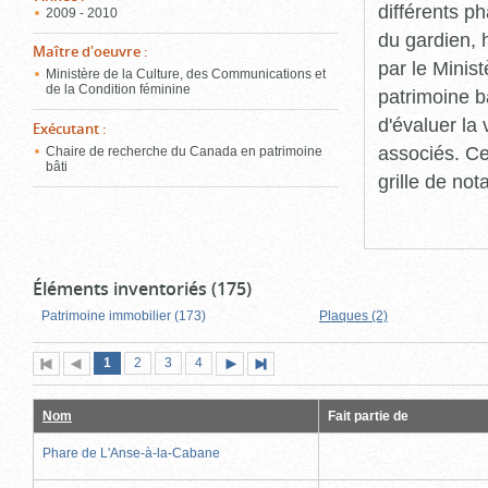
différents p
2009 - 2010
du gardien, 
Maître d'oeuvre
:
par le Minis
Ministère de la Culture, des Communications et
de la Condition féminine
patrimoine b
d'évaluer la
Exécutant
:
associés. Ce
Chaire de recherche du Canada en patrimoine
bâti
grille de not
Éléments inventoriés (175)
Patrimoine immobilier (173)
Plaques (2)
Page
(page
Page
Page
Page
1
Première
2
Page
3
4
Page
Dernière
actuelle)
page
précédente
suivante
page
Nom
Fait partie de
Phare de L'Anse-à-la-Cabane