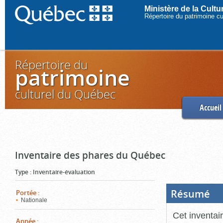
Ministère de la Cult
Répertoire du patrimoine c
Répertoire du
patrimoine
culturel du Québec
Accueil
Inventaire des phares du Québec
Type
:
Inventaire-évaluation
Résumé
(Boi
Portée
:
ouve
Nationale
cliq
pou
Cet inventai
ferm
Année
: