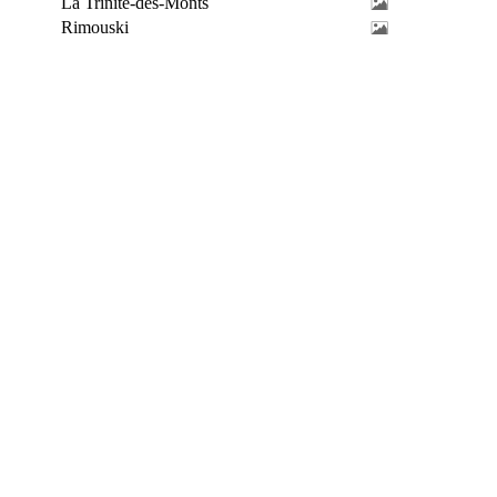
La Trinité-des-Monts
Rimouski