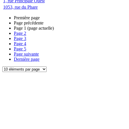
1, rue Principale Ouest
1053, rue du Phare
Première page
Page précédente
Page
1
(page actuelle)
Page
2
Page
3
Page
4
Page
5
Page suivante
Dernière page