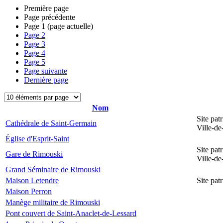
Première page
Page précédente
Page
1
(page actuelle)
Page
2
Page
3
Page
4
Page
5
Page suivante
Dernière page
Nom
Site pat
Cathédrale de Saint-Germain
Ville-d
Église d'Esprit-Saint
Site pat
Gare de Rimouski
Ville-d
Grand Séminaire de Rimouski
Maison Letendre
Site pa
Maison Perron
Manège militaire de Rimouski
Pont couvert de Saint-Anaclet-de-Lessard