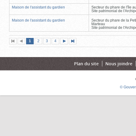
Maison de l'assistant du gardien
Secteur du phare de l'île 
Site patrimonial de l'Arch
Maison de l'assistant du gardien
Secteur du phare de la Peti
Marteau
Site patrimonial de l'Arch
Page
(page
Page
Page
Page
1
Première
2
Page
3
4
Page
Dernière
actuelle)
page
précédente
suivante
page
Plan du site
Nous joindre
© Gouver