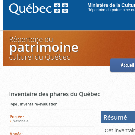
Ministère de la Cult
Répertoire du patrimoine c
Répertoire du
patrimoine
culturel du Québec
Accueil
Inventaire des phares du Québec
Type
:
Inventaire-évaluation
Résumé
(Boi
Portée
:
ouve
Nationale
cliq
pou
Cet inventai
ferm
Année
: