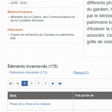
différents p
2009 - 2010
du gardien, 
Maître d'oeuvre
:
par le Minis
Ministère de la Culture, des Communications et
de la Condition féminine
patrimoine b
d'évaluer la
Exécutant
:
associés. Ce
Chaire de recherche du Canada en patrimoine
bâti
grille de not
Éléments inventoriés (175)
Patrimoine immobilier (173)
Plaques (2)
Page
(page
Page
Page
Page
1
Première
2
Page
3
4
Page
Dernière
actuelle)
page
précédente
suivante
page
Nom
Fait partie de
Phare de L'Anse-à-la-Cabane