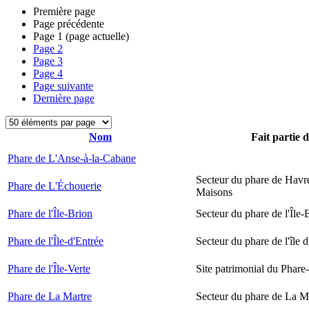
Première page
Page précédente
Page
1
(page actuelle)
Page
2
Page
3
Page
4
Page suivante
Dernière page
Nom
Fait partie 
Phare de L'Anse-à-la-Cabane
Secteur du phare de Havr
Phare de L'Échouerie
Maisons
Phare de l'Île-Brion
Secteur du phare de l'Île-
Phare de l'Île-d'Entrée
Secteur du phare de l'île 
Phare de l'Île-Verte
Site patrimonial du Phare-
Phare de La Martre
Secteur du phare de La M