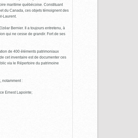
toire maritime québécoise. Constituant
c et du Canada, ces objets témoignent des
nt-Laurent.
ar Bernier. Il a toujours entretenu, à
ion qui ne cesse de grandir. Fort de ses
ation de 400 éléments patrimoniaux
if de cet inventaire est de documenter ces
blic via le Répertoire du patrimoine
t, notamment :
lace Ernest Lapointe;