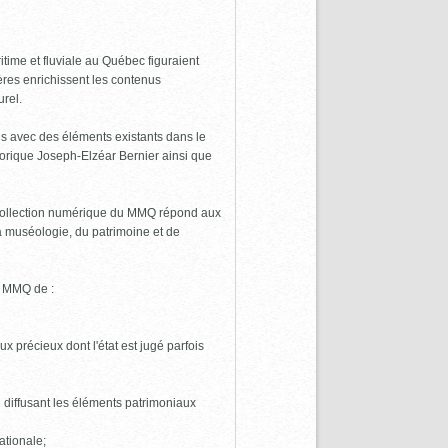
time et fluviale au Québec figuraient
res enrichissent les contenus
urel.
ens avec des éléments existants dans le
torique Joseph-Elzéar Bernier ainsi que
a collection numérique du MMQ répond aux
la muséologie, du patrimoine et de
u MMQ de :
x précieux dont l'état est jugé parfois
 diffusant les éléments patrimoniaux
ationale;