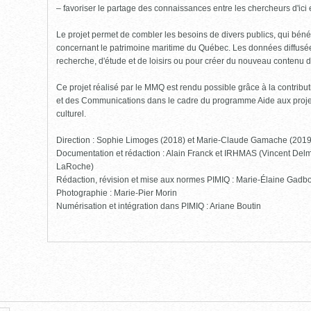
– favoriser le partage des connaissances entre les chercheurs d'ici et
Le projet permet de combler les besoins de divers publics, qui bénéf
concernant le patrimoine maritime du Québec. Les données diffusées
recherche, d'étude et de loisirs ou pour créer du nouveau contenu 
Ce projet réalisé par le MMQ est rendu possible grâce à la contribut
et des Communications dans le cadre du programme Aide aux projet
culturel.
Direction : Sophie Limoges (2018) et Marie-Claude Gamache (201
Documentation et rédaction : Alain Franck et IRHMAS (Vincent Delm
LaRoche)
Rédaction, révision et mise aux normes PIMIQ : Marie-Élaine Gadbo
Photographie : Marie-Pier Morin
Numérisation et intégration dans PIMIQ : Ariane Boutin