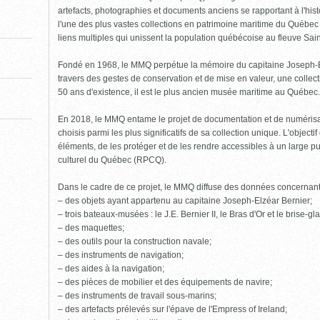
pour
fermer)
artefacts, photographies et documents anciens se rapportant à l'his
l'une des plus vastes collections en patrimoine maritime du Québe
liens multiples qui unissent la population québécoise au fleuve Sai
Fondé en 1968, le MMQ perpétue la mémoire du capitaine Joseph-Elzé
travers des gestes de conservation et de mise en valeur, une collect
50 ans d'existence, il est le plus ancien musée maritime au Québec.
En 2018, le MMQ entame le projet de documentation et de numéris
choisis parmi les plus significatifs de sa collection unique. L'object
éléments, de les protéger et de les rendre accessibles à un large pu
culturel du Québec (RPCQ).
Dans le cadre de ce projet, le MMQ diffuse des données concernan
– des objets ayant appartenu au capitaine Joseph-Elzéar Bernier;
– trois bateaux-musées : le J.E. Bernier II, le Bras d'Or et le brise-g
– des maquettes;
– des outils pour la construction navale;
– des instruments de navigation;
– des aides à la navigation;
– des pièces de mobilier et des équipements de navire;
– des instruments de travail sous-marins;
– des artefacts prélevés sur l'épave de l'Empress of Ireland;