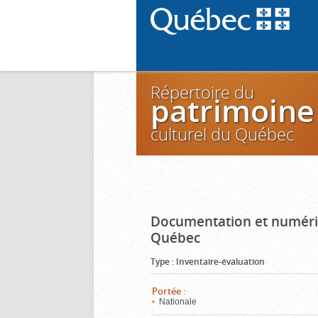
Répertoire du
patrimoine
culturel du Québec
Documentation et numéris
Québec
Type
:
Inventaire-évaluation
Portée
:
Nationale