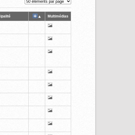
ipalité
Multimédias