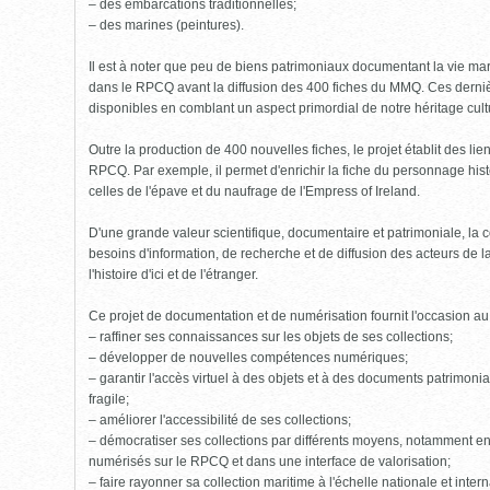
– des embarcations traditionnelles;
– des marines (peintures).
Il est à noter que peu de biens patrimoniaux documentant la vie mari
dans le RPCQ avant la diffusion des 400 fiches du MMQ. Ces derniè
disponibles en comblant un aspect primordial de notre héritage cult
Outre la production de 400 nouvelles fiches, le projet établit des li
RPCQ. Par exemple, il permet d'enrichir la fiche du personnage his
celles de l'épave et du naufrage de l'Empress of Ireland.
D'une grande valeur scientifique, documentaire et patrimoniale, l
besoins d'information, de recherche et de diffusion des acteurs de 
l'histoire d'ici et de l'étranger.
Ce projet de documentation et de numérisation fournit l'occasion a
– raffiner ses connaissances sur les objets de ses collections;
– développer de nouvelles compétences numériques;
– garantir l'accès virtuel à des objets et à des documents patrimoniau
fragile;
– améliorer l'accessibilité de ses collections;
– démocratiser ses collections par différents moyens, notamment en
numérisés sur le RPCQ et dans une interface de valorisation;
– faire rayonner sa collection maritime à l'échelle nationale et intern