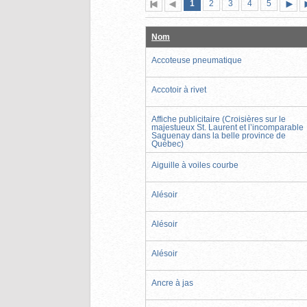
Page
(page
Page
Page
Page
Page
1
Première
2
Page
3
4
5
actuelle)
page
précédente
suiva
Nom
Accoteuse pneumatique
Accotoir à rivet
Affiche publicitaire (Croisières sur le
majestueux St. Laurent et l’incomparable
Saguenay dans la belle province de
Québec)
Aiguille à voiles courbe
Alésoir
Alésoir
Alésoir
Ancre à jas