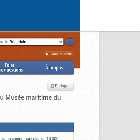
ction
Augmenter
Taille du texte
la
Foire
À propos
ux questions
Partager
 du Musée maritime du
lection comprenant plus de 16 000