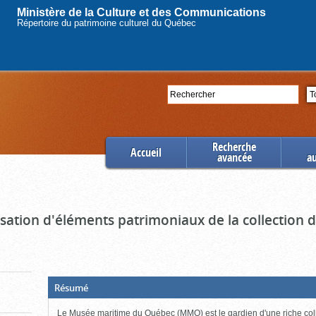
Ministère de la Culture et des Communications
Répertoire du patrimoine culturel du Québec
Rechercher
Se
Recherche
Accueil
avancée
a
ation d'éléments patrimoniaux de la collection
(Boite
Résumé
ouverte,
cliquer
Le Musée maritime du Québec (MMQ) est le gardien d'une riche col