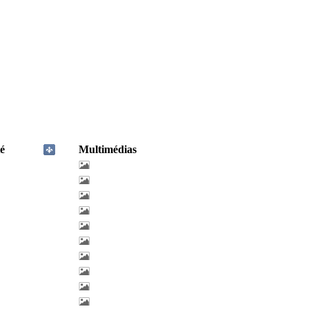
é
Multimédias