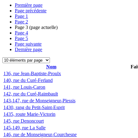
Première page
Page précédente
Page
1
Page
2
Page
3
(page actuelle)
Page
4
Page
5
Page suivante
Dernière page
Nom
Fai
136, rue Jean-Baptiste-Proulx
140, rue du Curé-Ferland
141, rue Louis-Caron
142, rue du Curé-Raimbault
143-147, rue de Monseigneur-Plessis
1430, rang du Petit-Saint-Esprit
1435, route Marie-Victorin
145, rue Denoncourt
145-149, rue La Salle
146, rue de Monseigneur-Courchesne