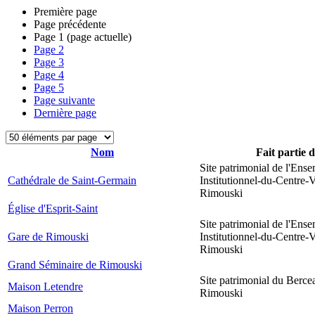
Première page
Page précédente
Page
1
(page actuelle)
Page
2
Page
3
Page
4
Page
5
Page suivante
Dernière page
Nom
Fait partie 
Site patrimonial de l'Ens
Cathédrale de Saint-Germain
Institutionnel-du-Centre-V
Rimouski
Église d'Esprit-Saint
Site patrimonial de l'Ens
Gare de Rimouski
Institutionnel-du-Centre-V
Rimouski
Grand Séminaire de Rimouski
Site patrimonial du Berce
Maison Letendre
Rimouski
Maison Perron