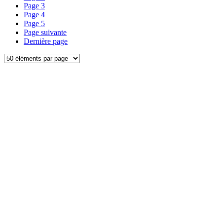
Page
3
Page
4
Page
5
Page suivante
Dernière page