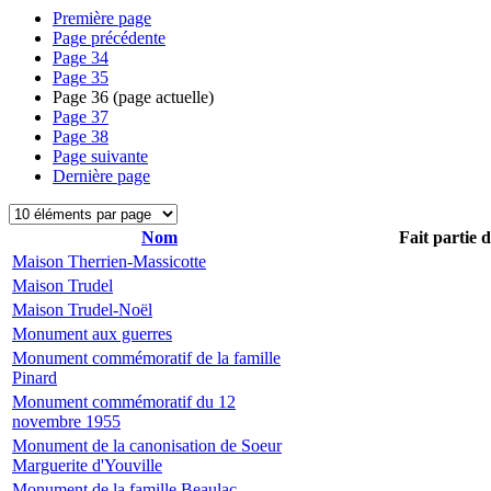
Première page
Page précédente
Page
34
Page
35
Page
36
(page actuelle)
Page
37
Page
38
Page suivante
Dernière page
Nom
Fait partie 
Maison Therrien-Massicotte
Maison Trudel
Maison Trudel-Noël
Monument aux guerres
Monument commémoratif de la famille
Pinard
Monument commémoratif du 12
novembre 1955
Monument de la canonisation de Soeur
Marguerite d'Youville
Monument de la famille Beaulac