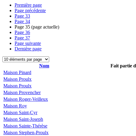
Première page
Page précédente
Page
33
Page
34
Page
35
(page actuelle)
Page
36
Page
37
Page suivante
Dernière page
Nom
Fait partie 
Maison Pinard
Maison Proulx
Maison Proulx
Maison Provencher
Maison Roger-Veilleux
Maison Roy
Maison Saint-Cyr
Maison Saint-Joseph
Maison Sainte-Thérèse
Maison Stephen-Proulx