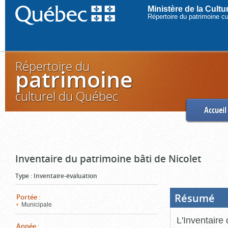
Ministère de la Cult
Répertoire du patrimoine c
Répertoire du
patrimoine
culturel du Québec
Accueil
Inventaire du patrimoine bâti de Nicolet
Type
:
Inventaire-évaluation
Résumé
(Boi
Portée
:
ouve
Municipale
cliq
pou
L'Inventaire 
ferm
Année
: