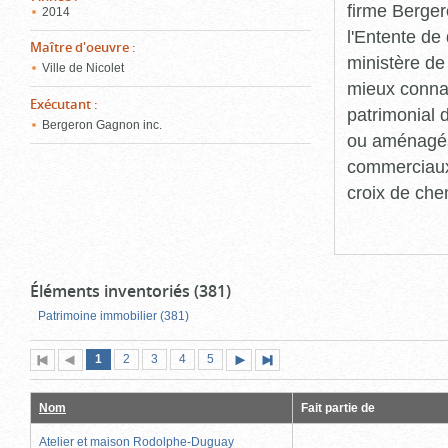
firme Berger
2014
l'Entente de 
Maître d'oeuvre
:
ministère de
Ville de Nicolet
mieux connaît
Exécutant
:
patrimonial d
Bergeron Gagnon inc.
ou aménagés 
commerciaux, 
croix de che
Éléments inventoriés (381)
Patrimoine immobilier (381)
Page
(page
Page
Page
Page
Page
1
Première
2
Page
3
4
5
Page
Dernière
actuelle)
page
précédente
suivante
page
Nom
Fait partie de
Atelier et maison Rodolphe-Duguay