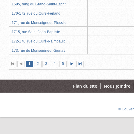
1695, rang du Grand-Saint-Esprit
170-172, rue du Curé-Ferland
171, rue de Monseigneur-Plessis
1715, rue Saint-Jean-Baptiste
172-176, rue du Curé-Raimbault
173, rue de Monseigneur-Signay
Page
(page
Page
Page
Page
Page
1
Première
2
Page
3
4
5
Page
Dernière
actuelle)
page
précédente
suivante
page
Plan du site
Nous joindre
© Gouver