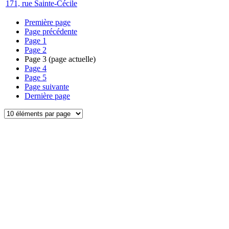
171, rue Sainte-Cécile
Première page
Page précédente
Page
1
Page
2
Page
3
(page actuelle)
Page
4
Page
5
Page suivante
Dernière page