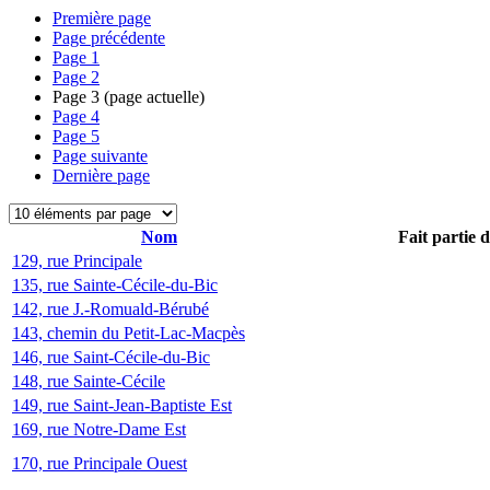
Première page
Page précédente
Page
1
Page
2
Page
3
(page actuelle)
Page
4
Page
5
Page suivante
Dernière page
Nom
Fait partie 
129, rue Principale
135, rue Sainte-Cécile-du-Bic
142, rue J.-Romuald-Bérubé
143, chemin du Petit-Lac-Macpès
146, rue Saint-Cécile-du-Bic
148, rue Sainte-Cécile
149, rue Saint-Jean-Baptiste Est
169, rue Notre-Dame Est
170, rue Principale Ouest