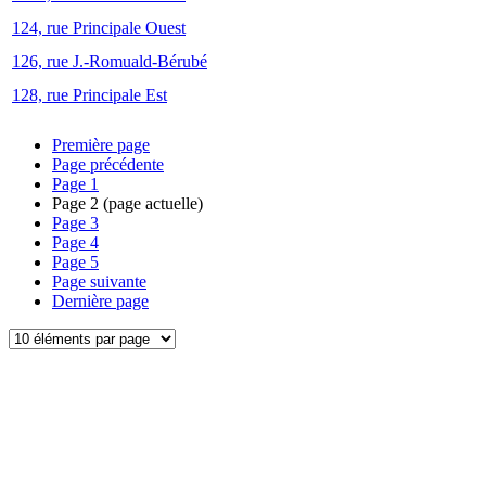
124, rue Principale Ouest
126, rue J.-Romuald-Bérubé
128, rue Principale Est
Première page
Page précédente
Page
1
Page
2
(page actuelle)
Page
3
Page
4
Page
5
Page suivante
Dernière page