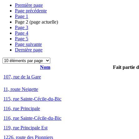
Première page
Page précédente
Page
1
Page
2
(page actuelle)
Page
3
Page
4
Page
5
Page suivante
Dernière page
Nom
Fait partie 
107, rue de la Gare
11, route Neigette
115, rue Sainte-Cécile-du-Bic
116, rue Principale
116, rue Sainte-Cécile-du-Bic
119, rue Principale Est
1226, route des Pionniers