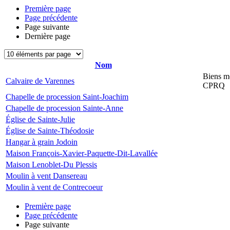
Première page
Page précédente
Page suivante
Dernière page
Nom
Biens mo
Calvaire de Varennes
CPRQ
Chapelle de procession Saint-Joachim
Chapelle de procession Sainte-Anne
Église de Sainte-Julie
Église de Sainte-Théodosie
Hangar à grain Jodoin
Maison François-Xavier-Paquette-Dit-Lavallée
Maison Lenoblet-Du Plessis
Moulin à vent Dansereau
Moulin à vent de Contrecoeur
Première page
Page précédente
Page suivante