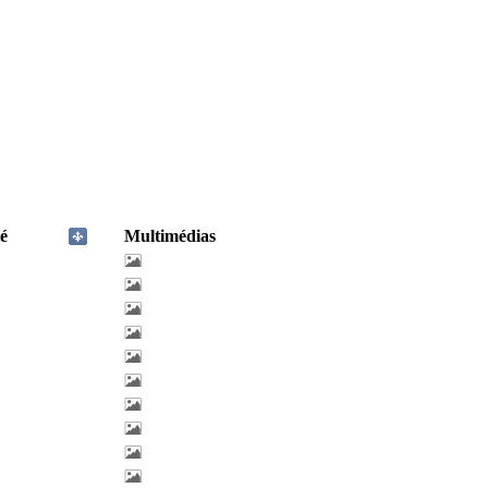
é
Multimédias