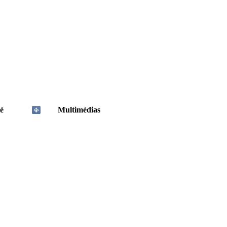
é
Multimédias