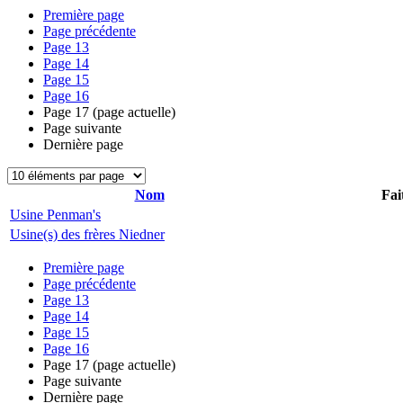
Première page
Page précédente
Page
13
Page
14
Page
15
Page
16
Page
17
(page actuelle)
Page suivante
Dernière page
Nom
Fai
Usine Penman's
Usine(s) des frères Niedner
Première page
Page précédente
Page
13
Page
14
Page
15
Page
16
Page
17
(page actuelle)
Page suivante
Dernière page