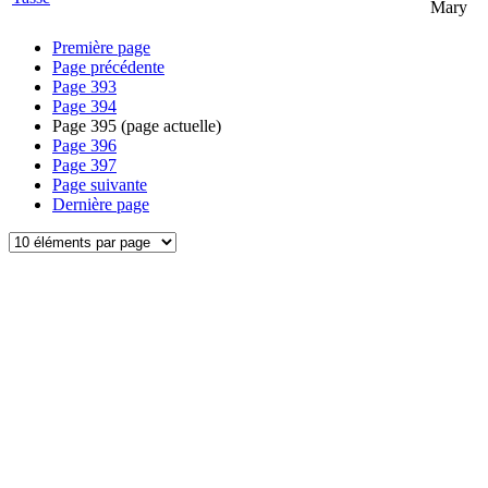
Mary
Première page
Page précédente
Page
393
Page
394
Page
395
(page actuelle)
Page
396
Page
397
Page suivante
Dernière page