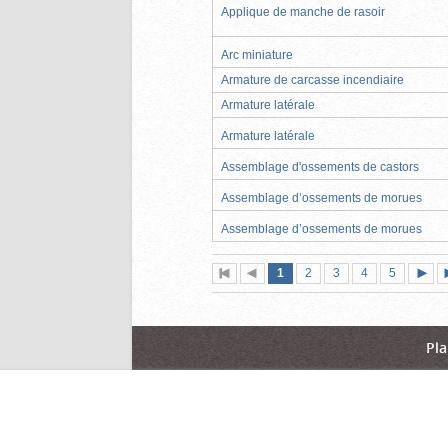
Applique de manche de rasoir
Arc miniature
Armature de carcasse incendiaire
Armature latérale
Armature latérale
Assemblage d'ossements de castors
Assemblage d’ossements de morues
Assemblage d’ossements de morues
Page
(page
Page
Page
Page
Page
1
Première
2
Page
3
4
5
actuelle)
page
précédente
suiva
Pla