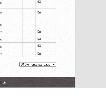
ec
ec
ec
ec
ec
ec
ec
lité