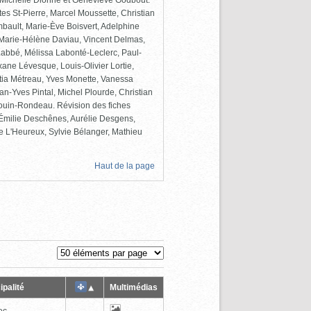
e-Michelle Dionne et Geneviève Godbout.
tes St-Pierre, Marcel Moussette, Christian
ambault, Marie-Ève Boisvert, Adelphine
Marie-Hélène Daviau, Vincent Delmas,
 Labbé, Mélissa Labonté-Leclerc, Paul-
ane Lévesque, Louis-Olivier Lortie,
itia Métreau, Yves Monette, Vanessa
an-Yves Pintal, Michel Plourde, Christian
ouin-Rondeau. Révision des fiches
, Émilie Deschênes, Aurélie Desgens,
e L'Heureux, Sylvie Bélanger, Mathieu
Haut de la page
ipalité
Multimédias
ec