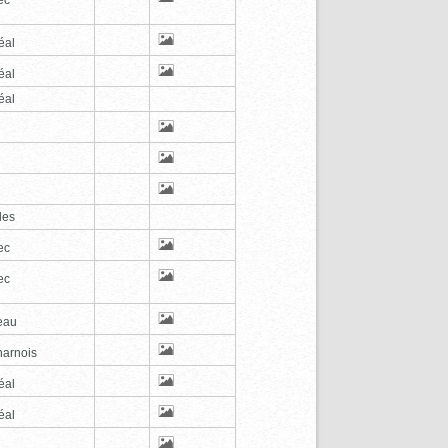
éal
éal
éal
les
ec
ec
eau
arnois
éal
éal