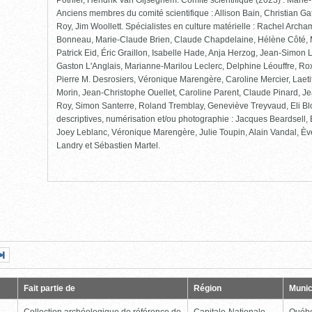
Pothier, Hendrik Van Gijseghem. Comité scientifique (2023) : Mari
Anciens membres du comité scientifique : Allison Bain, Christian Ga
Roy, Jim Woollett. Spécialistes en culture matérielle : Rachel Arch
Bonneau, Marie-Claude Brien, Claude Chapdelaine, Hélène Côté, 
Patrick Eid, Éric Graillon, Isabelle Hade, Anja Herzog, Jean-Simon
Gaston L'Anglais, Marianne-Marilou Leclerc, Delphine Léouffre, Rox
Pierre M. Desrosiers, Véronique Marengère, Caroline Mercier, Laet
Morin, Jean-Christophe Ouellet, Caroline Parent, Claude Pinard, Je
Roy, Simon Santerre, Roland Tremblay, Geneviève Treyvaud, Eli Bl
descriptives, numérisation et/ou photographie : Jacques Beardsell
Joey Leblanc, Véronique Marengère, Julie Toupin, Alain Vandal, Èv
Landry et Sébastien Martel.
Page
Dernière
nte
page
Fait partie de
Région
Munic
Collection archéologique de référence de
Capitale-Nationale
Québ