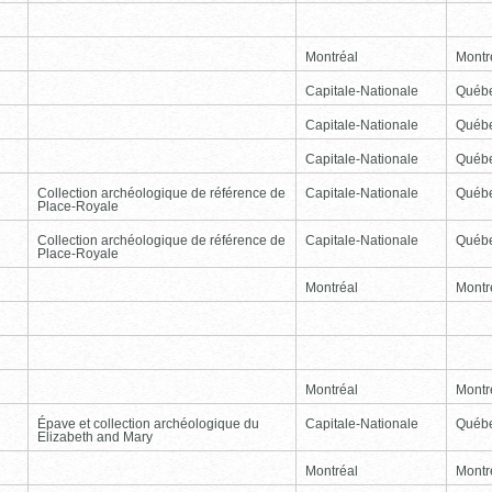
Montréal
Montr
Capitale-Nationale
Québ
Capitale-Nationale
Québ
Capitale-Nationale
Québ
Collection archéologique de référence de
Capitale-Nationale
Québ
Place-Royale
Collection archéologique de référence de
Capitale-Nationale
Québ
Place-Royale
Montréal
Montr
Montréal
Montr
Épave et collection archéologique du
Capitale-Nationale
Québ
Elizabeth and Mary
Montréal
Montr