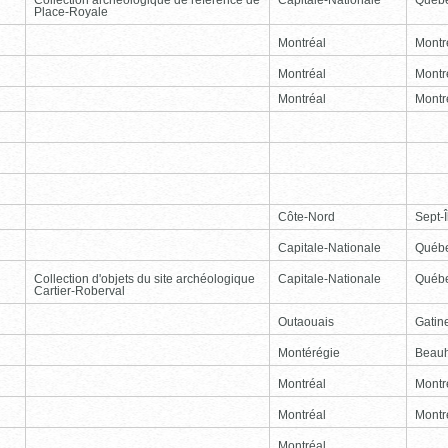
Place-Royale
Montréal
Montr
Montréal
Montr
Montréal
Montr
Côte-Nord
Sept-Î
Capitale-Nationale
Québ
Collection d'objets du site archéologique
Capitale-Nationale
Québ
Cartier-Roberval
Outaouais
Gatin
Montérégie
Beauh
Montréal
Montr
Montréal
Montr
Montréal