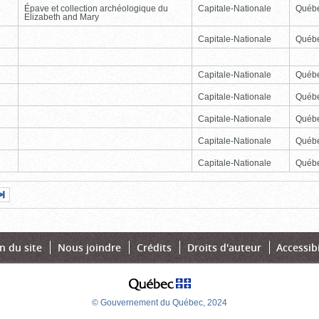
Épave et collection archéologique du
Capitale-Nationale
Québ
Elizabeth and Mary
Capitale-Nationale
Québ
Capitale-Nationale
Québ
Capitale-Nationale
Québ
Capitale-Nationale
Québ
Capitale-Nationale
Québ
Capitale-Nationale
Québ
Page
Dernière
nte
page
n du site
Nous joindre
Crédits
Droits d'auteur
Accessibi
© Gouvernement du Québec, 2024