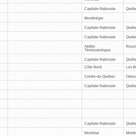
Capitale-Nationale
Québ
Montérégie
Capitale-Nationale
Québ
Capitale-Nationale
Québ
Abitibi-
Rouy
Témiscamingue
Capitale-Nationale
Québ
Côte-Nord
Les B
Centre-du-Québec
Odan
Capitale-Nationale
Québ
Capitale-Nationale
Québ
Montréal
Montr