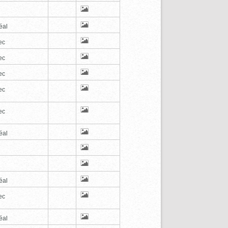
éal
ec
ec
ec
ec
ec
éal
éal
ec
éal