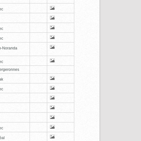
ec
ec
ec
n-Noranda
ec
ergeronnes
ak
ec
ec
éal