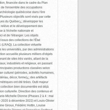
tion, financée dans le cadre du Plan
s de l'ensemble des occupations
l'archéologie québécoise dans l'ère
Plusieurs objectifs sont visés par cette
iques du Québec¿; développer les
la relève et le développement des
 à l'échelle nationale et
i et de l'étranger. Les objets
issus des collections de l'État
(LRAQ). La collection virtuelle
les universités, par des administrations
ion accueille plusieurs milliers d'objets
nt de sites très variés, allant de la
aux, industriels et religieux, en passant
rincipales productions classées selon
plan culturel (périodes, activités humaines,
atériau, décor, forme)¿; des artéfacts
triques ont été tirées. Outil majeur
 collection bien documentée est déjà
on culturelle. Direction des contenus et
Marie-Michelle Dionne (Phases 2 à 4 : mai
 2020 à décembre 2022) et Louis-Olivier
dine Giroux, Frédéric Hottin, Louise