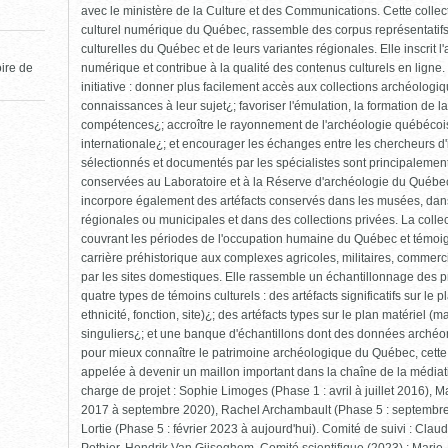
avec le ministère de la Culture et des Communications. Cette collec
culturel numérique du Québec, rassemble des corpus représentatif
culturelles du Québec et de leurs variantes régionales. Elle inscrit 
numérique et contribue à la qualité des contenus culturels en ligne. 
oire de
initiative : donner plus facilement accès aux collections archéolog
connaissances à leur sujet¿; favoriser l'émulation, la formation de 
compétences¿; accroître le rayonnement de l'archéologie québécoise
internationale¿; et encourager les échanges entre les chercheurs d'ic
sélectionnés et documentés par les spécialistes sont principalement 
conservées au Laboratoire et à la Réserve d'archéologie du Québec 
incorpore également des artéfacts conservés dans les musées, dans 
régionales ou municipales et dans des collections privées. La collect
couvrant les périodes de l'occupation humaine du Québec et témoigna
carrière préhistorique aux complexes agricoles, militaires, commerci
par les sites domestiques. Elle rassemble un échantillonnage des p
quatre types de témoins culturels : des artéfacts significatifs sur le 
ethnicité, fonction, site)¿; des artéfacts types sur le plan matériel (m
singuliers¿; et une banque d'échantillons dont des données archéomé
pour mieux connaître le patrimoine archéologique du Québec, cette
appelée à devenir un maillon important dans la chaîne de la médiati
charge de projet : Sophie Limoges (Phase 1 : avril à juillet 2016), 
2017 à septembre 2020), Rachel Archambault (Phase 5 : septembre
Lortie (Phase 5 : février 2023 à aujourd'hui). Comité de suivi : Clau