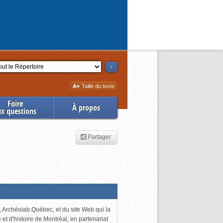
ction
Augmenter
Taille du texte
la
Foire
À propos
ux questions
Partager
 Archéolab.Québec, et du site Web qui la
e et d'histoire de Montréal, en partenariat