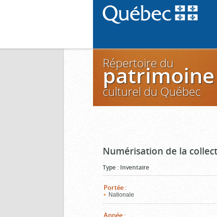
Répertoire du
patrimoine
culturel du Québec
Numérisation de la colle
Type
:
Inventaire
Portée
:
Nationale
Année
: