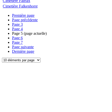
Cimetière Fairfax
Cimetière Falkenhorst
Première page
Page précédente
Page
3
Page
4
Page
5
(page actuelle)
Page
6
Page
7
Page suivante
Dernière page