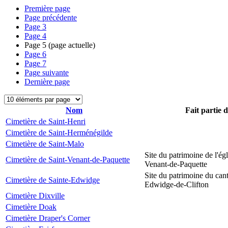
Première page
Page précédente
Page
3
Page
4
Page
5
(page actuelle)
Page
6
Page
7
Page suivante
Dernière page
Nom
Fait partie 
Cimetière de Saint-Henri
Cimetière de Saint-Herménégilde
Cimetière de Saint-Malo
Site du patrimoine de l'égl
Cimetière de Saint-Venant-de-Paquette
Venant-de-Paquette
Site du patrimoine du can
Cimetière de Sainte-Edwidge
Edwidge-de-Clifton
Cimetière Dixville
Cimetière Doak
Cimetière Draper's Corner