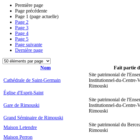
Première page
Page précédente
Page
1
(page actuelle)
Page
2
Page
3
Page
4
Page
5
Page suivante
Dernière page
Nom
Fait partie 
Site patrimonial de l'Ens
Cathédrale de Saint-Germain
Institutionnel-du-Centre-V
Rimouski
Église d'Esprit-Saint
Site patrimonial de l'Ens
Gare de Rimouski
Institutionnel-du-Centre-V
Rimouski
Grand Séminaire de Rimouski
Site patrimonial du Berce
Maison Letendre
Rimouski
Maison Perron