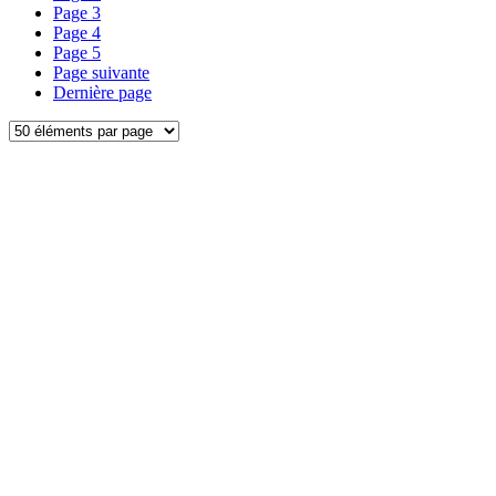
Page
3
Page
4
Page
5
Page suivante
Dernière page