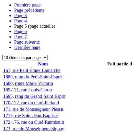
Première page
Page précédente
Page
3
Page
4
Page
5
(page actuelle)
Page
6
Page
7
Page suivante
Dernière page
Nom
Fait partie 
167, rue Paul-Émile-Lamarche
1680, rang du Petit-Saint-Esprit
1680, route Marie-Victorin
169-171, rue Louis-Caron
1695, rang du Grand-Saint-Esprit
170-172, rue du Curé-Ferland
171, rue de Monseigneur-Plessis
1715, rue Saint-Jean-Baptiste
172-176, rue du Curé-Raimbault
173, rue de Monseigneur-Signay