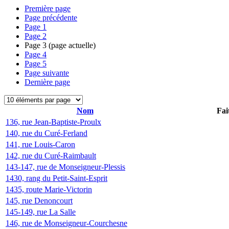
Première page
Page précédente
Page
1
Page
2
Page
3
(page actuelle)
Page
4
Page
5
Page suivante
Dernière page
Nom
Fai
136, rue Jean-Baptiste-Proulx
140, rue du Curé-Ferland
141, rue Louis-Caron
142, rue du Curé-Raimbault
143-147, rue de Monseigneur-Plessis
1430, rang du Petit-Saint-Esprit
1435, route Marie-Victorin
145, rue Denoncourt
145-149, rue La Salle
146, rue de Monseigneur-Courchesne