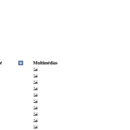
é
Multimédias