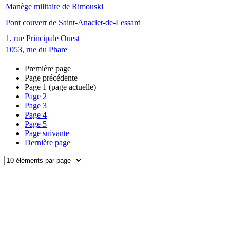
Manège militaire de Rimouski
Pont couvert de Saint-Anaclet-de-Lessard
1, rue Principale Ouest
1053, rue du Phare
Première page
Page précédente
Page
1
(page actuelle)
Page
2
Page
3
Page
4
Page
5
Page suivante
Dernière page