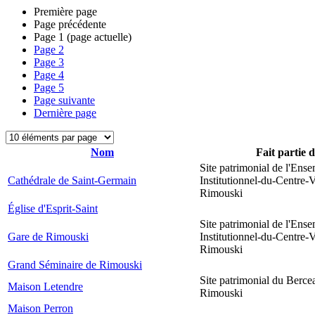
Première page
Page précédente
Page
1
(page actuelle)
Page
2
Page
3
Page
4
Page
5
Page suivante
Dernière page
Nom
Fait partie 
Site patrimonial de l'Ens
Cathédrale de Saint-Germain
Institutionnel-du-Centre-V
Rimouski
Église d'Esprit-Saint
Site patrimonial de l'Ens
Gare de Rimouski
Institutionnel-du-Centre-V
Rimouski
Grand Séminaire de Rimouski
Site patrimonial du Berce
Maison Letendre
Rimouski
Maison Perron