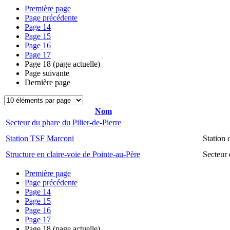
Première page
Page précédente
Page
14
Page
15
Page
16
Page
17
Page
18
(page actuelle)
Page suivante
Dernière page
Nom
Secteur du phare du Pilier-de-Pierre
Station TSF Marconi
Station
Structure en claire-voie de Pointe-au-Père
Secteur 
Première page
Page précédente
Page
14
Page
15
Page
16
Page
17
Page
18
(page actuelle)