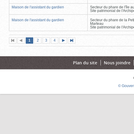
Maison de l'assistant du gardien
Secteur du phare de l'île 
Site patrimonial de l'Arch
Maison de l'assistant du gardien
Secteur du phare de la Peti
Marteau
Site patrimonial de l'Arch
Page
(page
Page
Page
Page
1
Première
2
Page
3
4
Page
Dernière
actuelle)
page
précédente
suivante
page
Plan du site
Nous joindre
© Gouver