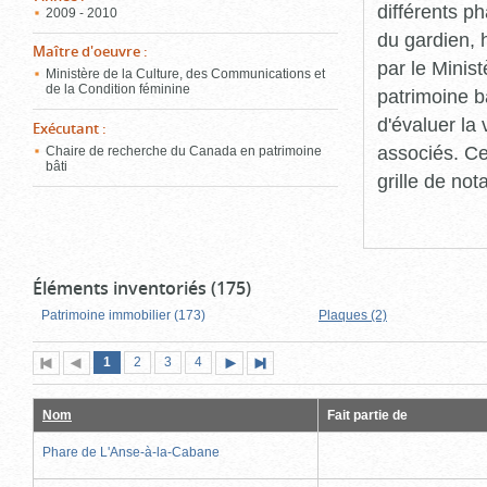
différents p
2009 - 2010
du gardien, 
Maître d'oeuvre
:
par le Minis
Ministère de la Culture, des Communications et
de la Condition féminine
patrimoine b
d'évaluer la
Exécutant
:
associés. Ce
Chaire de recherche du Canada en patrimoine
bâti
grille de not
Éléments inventoriés (175)
Patrimoine immobilier (173)
Plaques (2)
Page
(page
Page
Page
Page
1
Première
2
Page
3
4
Page
Dernière
actuelle)
page
précédente
suivante
page
Nom
Fait partie de
Phare de L'Anse-à-la-Cabane