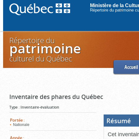
Ministère de la Cult
Répertoire du patrimoine c
Répertoire du
patrimoine
culturel du Québec
Accueil
Inventaire des phares du Québec
Type
:
Inventaire-évaluation
Résumé
(Boi
Portée
:
ouve
Nationale
cliq
pou
Cet inventai
ferm
Année
: