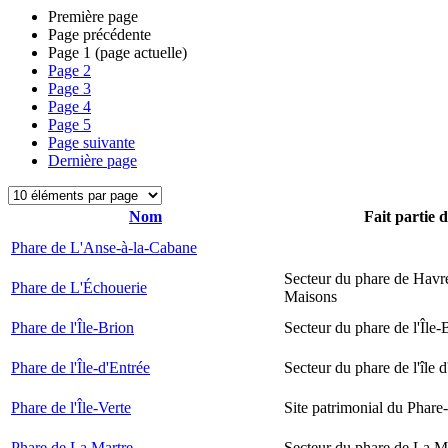
Première page
Page précédente
Page
1
(page actuelle)
Page
2
Page
3
Page
4
Page
5
Page suivante
Dernière page
Nom
Fait partie 
Phare de L'Anse-à-la-Cabane
Secteur du phare de Havr
Phare de L'Échouerie
Maisons
Phare de l'Île-Brion
Secteur du phare de l'Île-
Phare de l'Île-d'Entrée
Secteur du phare de l'île 
Phare de l'Île-Verte
Site patrimonial du Phare-
Phare de La Martre
Secteur du phare de La M