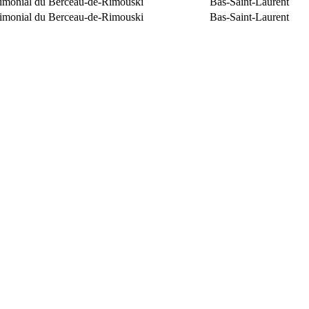
trimonial du Berceau-de-Rimouski
Bas-Saint-Laurent
trimonial du Berceau-de-Rimouski
Bas-Saint-Laurent