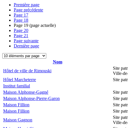
Première page
Page précédente
Page
17
Page
18
Page
19
(page actuelle)
Page
20
Page
21
Page suivante
Dernière page
Nom
Site pat
Hôtel de ville de Rimouski
Ville-d
Hôtel Marcheterre
Site pa
Institut familial
Maison Alphonse-Gagné
Site pa
Maison Alphonse-Pierre-Garon
Site pa
Maison Fillion
Site pa
Maison Fillion
Site pa
Site pat
Maison Gagnon
Ville-d