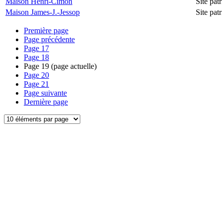
Maison Henri-Cimon
Site pa
Maison James-J.-Jessop
Site pa
Première page
Page précédente
Page
17
Page
18
Page
19
(page actuelle)
Page
20
Page
21
Page suivante
Dernière page