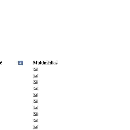
é
Multimédias