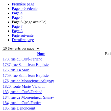
Première page
Page précédente
Page
4
Page
5
Page
6
(page actuelle)
Page
7
Page
8
Page suivante
Dernière page
Nom
Fai
173, rue du Curé-Ferland
1737, rue Saint-Jean-Baptiste
175, rue La Salle
1759, rue Saint-Jean-Baptiste
176, rue de Monseigneur-Signay
1820, route Marie-Victorin
183, rue du Curé-Ferland
184, rue de Monseigneur-Signay
184, rue du Curé-Fortier
185, rue Denoncourt