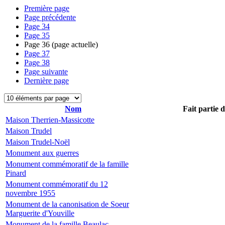
Première page
Page précédente
Page
34
Page
35
Page
36
(page actuelle)
Page
37
Page
38
Page suivante
Dernière page
Nom
Fait partie 
Maison Therrien-Massicotte
Maison Trudel
Maison Trudel-Noël
Monument aux guerres
Monument commémoratif de la famille
Pinard
Monument commémoratif du 12
novembre 1955
Monument de la canonisation de Soeur
Marguerite d'Youville
Monument de la famille Beaulac