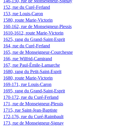
146-150, rue de Monseigneur-Signay
152, rue du Curé-Ferland
153, rue Louis-Caron
1580, route Marie-Victorin
160-162, rue de Monseigneur-Plessis
1610-1612, route Marie-Victorin
1625, rang du Grand-Saint-Esprit
164, rue du Curé-Ferland
165, rue de Monseigneur-Courchesne
166, rue Wilfrid-Camirand
167, rue Paul-Émile-Lamarche
1680, rang du Petit-Saint-Esprit
1680, route Marie-Victorin
169-171, rue Louis-Caron
1695, rang du Grand-Saint-Esprit
170-172, rue du Curé-Ferland
171, rue de Monseigneur-Plessis
1715, rue Saint-Jean-Baptiste
172-176, rue du Curé-Raimbault
173, rue de Monseigneur-Signay