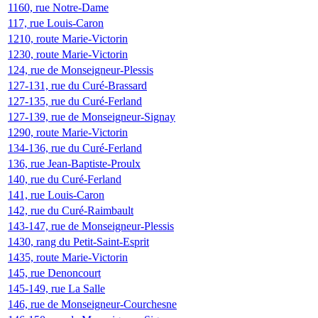
1160, rue Notre-Dame
117, rue Louis-Caron
1210, route Marie-Victorin
1230, route Marie-Victorin
124, rue de Monseigneur-Plessis
127-131, rue du Curé-Brassard
127-135, rue du Curé-Ferland
127-139, rue de Monseigneur-Signay
1290, route Marie-Victorin
134-136, rue du Curé-Ferland
136, rue Jean-Baptiste-Proulx
140, rue du Curé-Ferland
141, rue Louis-Caron
142, rue du Curé-Raimbault
143-147, rue de Monseigneur-Plessis
1430, rang du Petit-Saint-Esprit
1435, route Marie-Victorin
145, rue Denoncourt
145-149, rue La Salle
146, rue de Monseigneur-Courchesne