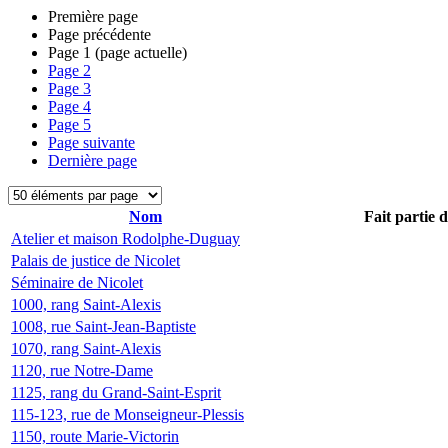
Première page
Page précédente
Page
1
(page actuelle)
Page
2
Page
3
Page
4
Page
5
Page suivante
Dernière page
Nom
Fait partie 
Atelier et maison Rodolphe-Duguay
Palais de justice de Nicolet
Séminaire de Nicolet
1000, rang Saint-Alexis
1008, rue Saint-Jean-Baptiste
1070, rang Saint-Alexis
1120, rue Notre-Dame
1125, rang du Grand-Saint-Esprit
115-123, rue de Monseigneur-Plessis
1150, route Marie-Victorin