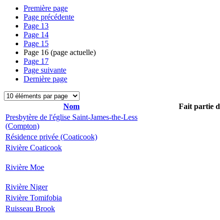
Première page
Page précédente
Page
13
Page
14
Page
15
Page
16
(page actuelle)
Page
17
Page suivante
Dernière page
Nom
Fait partie 
Presbytère de l'église Saint-James-the-Less
(Compton)
Résidence privée (Coaticook)
Rivière Coaticook
Rivière Moe
Rivière Niger
Rivière Tomifobia
Ruisseau Brook