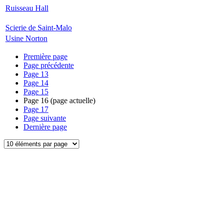
Ruisseau Hall
Scierie de Saint-Malo
Usine Norton
Première page
Page précédente
Page
13
Page
14
Page
15
Page
16
(page actuelle)
Page
17
Page suivante
Dernière page