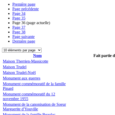
Première page
Page précédente
Page
34
Page
35
Page
36
(page actuelle)
Page
37
Page
38
Page suivante
Dernière page
Nom
Fait partie 
Maison Therrien-Massicotte
Maison Trudel
Maison Trudel-Noël
Monument aux guerres
Monument commémoratif de la famille
Pinard
Monument commémoratif du 12
novembre 1955
Monument de la canonisation de Soeur
Marguerite d'Youville
Monument de la famille Beaulac