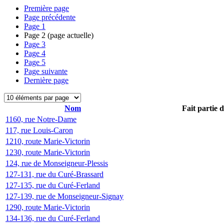
Première page
Page précédente
Page
1
Page
2
(page actuelle)
Page
3
Page
4
Page
5
Page suivante
Dernière page
Nom
Fait partie 
1160, rue Notre-Dame
117, rue Louis-Caron
1210, route Marie-Victorin
1230, route Marie-Victorin
124, rue de Monseigneur-Plessis
127-131, rue du Curé-Brassard
127-135, rue du Curé-Ferland
127-139, rue de Monseigneur-Signay
1290, route Marie-Victorin
134-136, rue du Curé-Ferland