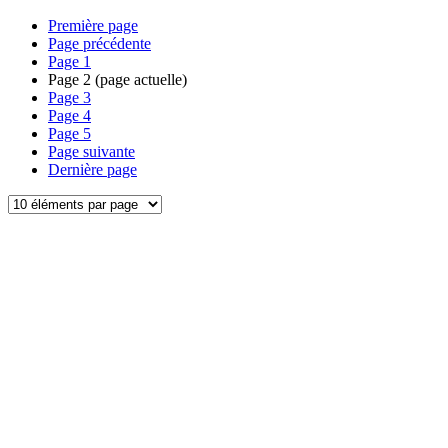
Première page
Page précédente
Page
1
Page
2
(page actuelle)
Page
3
Page
4
Page
5
Page suivante
Dernière page