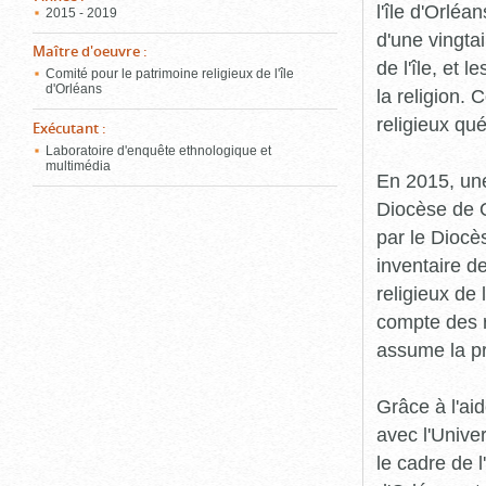
l'île d'Orléa
2015 - 2019
d'une vingta
Maître d'oeuvre
:
de l'île, et 
Comité pour le patrimoine religieux de l'île
d'Orléans
la religion.
religieux qu
Exécutant
:
Laboratoire d'enquête ethnologique et
multimédia
En 2015, une
Diocèse de Q
par le Diocès
inventaire d
religieux de 
compte des r
assume la p
Grâce à l'ai
avec l'Unive
le cadre de 