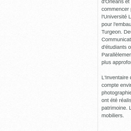
d'Orléans et
commencer pr
l'Université
pour l'embau
Turgeon. Deu
Communicatio
d'étudiants o
Parallèlement
plus approfo
L'Inventaire 
compte envir
photographie
ont été réali
patrimoine. L
mobiliers.