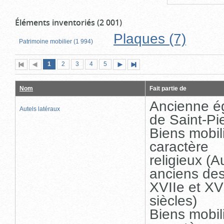
Éléments inventoriés (2 001)
Plaques (7)
Patrimoine mobilier (1 994)
Page
(page
Page
Page
Page
Page
1
Première
2
Page
3
4
5
Page
Dernière
actuelle)
page
précédente
suivante
page
Nom
Fait partie de
Ancienne ég
Autels latéraux
de Saint-Pi
Biens mobil
caractère
religieux (A
anciens de
XVIIe et XV
siècles)
Biens mobil