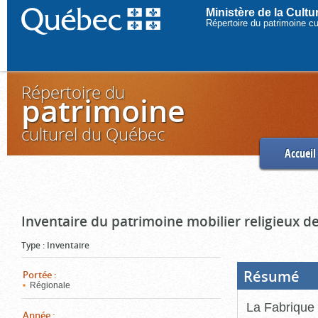
Ministère de la Cult
Répertoire du patrimoine c
Répertoire du
patrimoine
culturel du Québec
Accueil
Inventaire du patrimoine mobilier religieux de
Type
:
Inventaire
Résumé
(Boi
Portée
:
ouve
Régionale
cliq
pou
La Fabrique 
ferm
Année
: