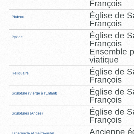
François
Église de S
Plateau
François
Église de S
Pyxide
François
Ensemble p
viatique
Église de S
Reliquaire
François
Église de S
Sculpture (Vierge à l'Enfant)
François
Église de S
Sculptures (Anges)
François
Ancienne ég
Tabernacle et maître-autel