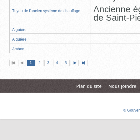
Ancienne ég
Tuyau de l'ancien système de chauffage
de Saint-Pi
Aiguière
Aiguière
Ambon
Page
(page
Page
Page
Page
Page
1
Première
2
Page
3
4
5
Page
Dernière
actuelle)
page
précédente
suivante
page
Plan du site
Nous joindre
© Gouver