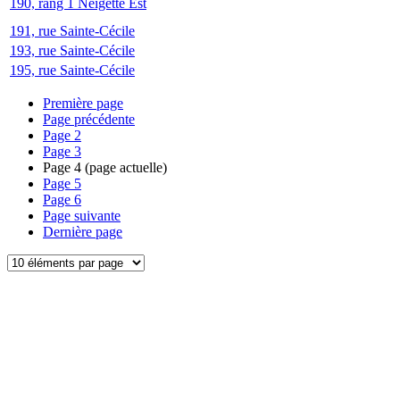
190, rang 1 Neigette Est
191, rue Sainte-Cécile
193, rue Sainte-Cécile
195, rue Sainte-Cécile
Première page
Page précédente
Page
2
Page
3
Page
4
(page actuelle)
Page
5
Page
6
Page suivante
Dernière page