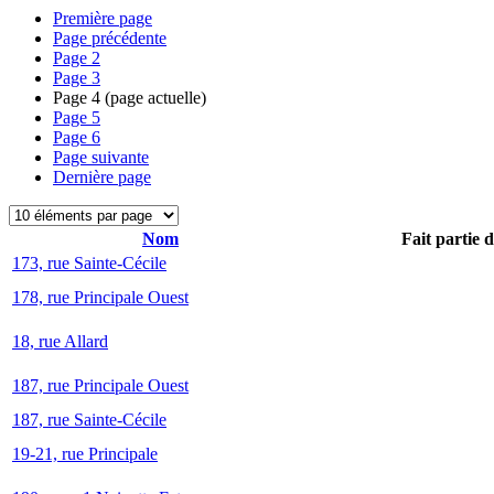
Première page
Page précédente
Page
2
Page
3
Page
4
(page actuelle)
Page
5
Page
6
Page suivante
Dernière page
Nom
Fait partie 
173, rue Sainte-Cécile
178, rue Principale Ouest
18, rue Allard
187, rue Principale Ouest
187, rue Sainte-Cécile
19-21, rue Principale