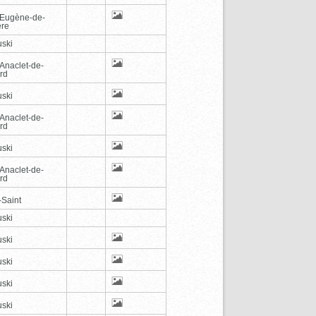
-Eugène-de-
ère
ski
-Anaclet-de-
rd
ski
-Anaclet-de-
rd
ski
-Anaclet-de-
rd
-Saint
ski
ski
ski
ski
ski