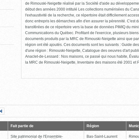
de Rimouski-Neigette réalisé par la Société d'aide au développement
début des années 2000 intitulé Les collections numérisées du Cana
l'exhaustivité de la recherche, ce répertoire était difficilement ac
donc entrepris les démarches afin d'en assurer la pérennité. C'est 
transférées de ce répertoire vers la base de données PIMIQ du minis
Communications du Québec. Profitant de l'exercice, plusieurs biens
documents produits par la MRC de Rimouski-Neigette ainsi que par
région ont été ajoutés. Ces documents sont les suivants : Guide des 
d'une région : Rimouski-Neigette, Catalogue des oeuvres d'art pub
Anaclet-de-Lessard : Nos maisons, ce passé qui nous habite, Évalu
la MRC de Rimouski-Neigette, Inventaire des maisons été 2001 et Pr
Page
Dernière
nte
page
Fait partie de
Région
Munic
Site patrimonial de l'Ensemble-
Bas-Saint-Laurent
Rimou