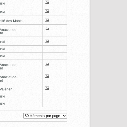
ski
ski
inité-des-Monts
-Anaclet-de-
rd
ski
ski
ski
-Anaclet-de-
rd
-Anaclet-de-
rd
Valérien
ski
ski