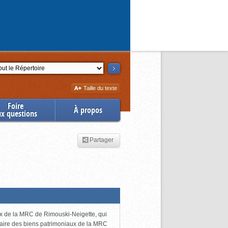
ction
Augmenter
Taille du texte
la
Foire
À propos
ux questions
Partager
ux de la MRC de Rimouski-Neigette, qui
taire des biens patrimoniaux de la MRC