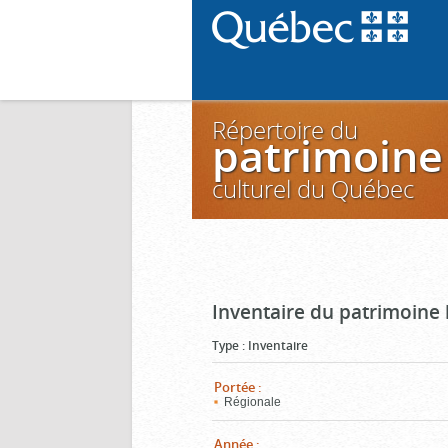
Répertoire du
patrimoine
culturel du Québec
Inventaire du patrimoine 
Type
:
Inventaire
Portée
:
Régionale
Année
: