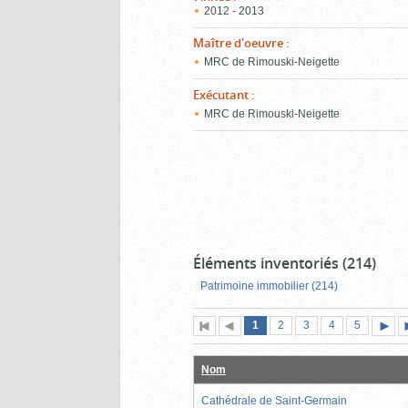
2012 - 2013
Maître d'oeuvre
:
MRC de Rimouski-Neigette
Exécutant
:
MRC de Rimouski-Neigette
Éléments inventoriés (214)
Patrimoine immobilier (214)
Page
(page
Page
Page
Page
Page
1
Première
2
Page
3
4
5
actuelle)
page
précédente
suiva
Nom
Cathédrale de Saint-Germain