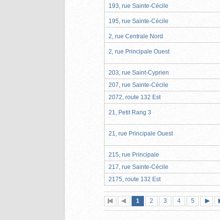
193, rue Sainte-Cécile
195, rue Sainte-Cécile
2, rue Centrale Nord
2, rue Principale Ouest
203, rue Saint-Cyprien
207, rue Sainte-Cécile
2072, route 132 Est
21, Petit Rang 3
21, rue Principale Ouest
215, rue Principale
217, rue Sainte-Cécile
2175, route 132 Est
Page
(page
Page
Page
Page
Page
1
Première
2
Page
3
4
5
actuelle)
page
précédente
suiva