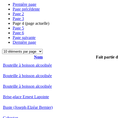
Première page
Page précédente
Page
2
Page
3
Page
4
(page actuelle)
Page
5
Page
6
Page suivante
Dernière page
Nom
Fait partie 
Bouteille à boisson alcoolisée
Bouteille à boisson alcoolisée
Bouteille à boisson alcoolisée
Brise-glace Ernest Lapointe
Buste (Joseph-Elzéar Bernier)
Cabestan