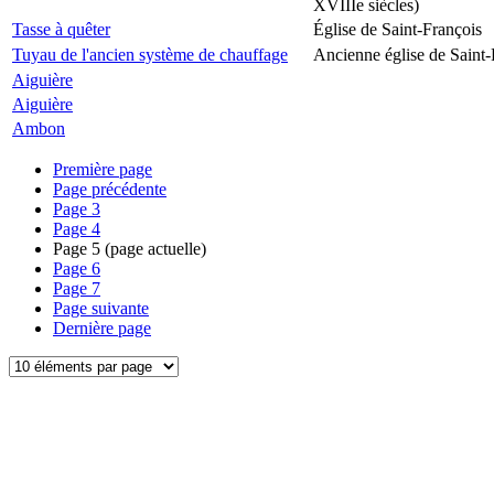
XVIIIe siècles)
Tasse à quêter
Église de Saint-François
Tuyau de l'ancien système de chauffage
Ancienne église de Saint-
Aiguière
Aiguière
Ambon
Première page
Page précédente
Page
3
Page
4
Page
5
(page actuelle)
Page
6
Page
7
Page suivante
Dernière page