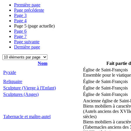
Première page
Page précédente
Page
3
Page
4
Page
5
(page actuelle)
Page
6
Page
7
Page suivante
Dernière page
Nom
Fait partie 
Église de Saint-François
Pyxide
Ensemble pour le viatique
Reliquaire
Église de Saint-François
Sculpture (Vierge à l'Enfant)
Église de Saint-François
Sculptures (Anges)
Église de Saint-François
Ancienne église de Saint-
Biens mobiliers à caractèr
(Autels anciens des XVII
Tabernacle et maître-autel
siècles)
Biens mobiliers à caractèr
(Tabernacles anciens des 