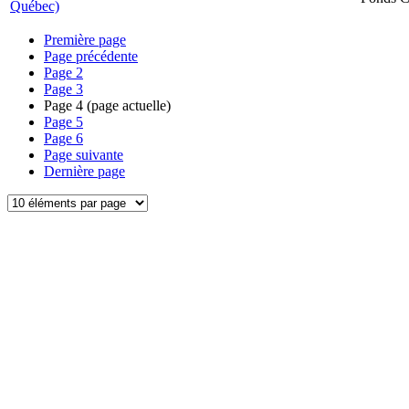
Québec)
Première page
Page précédente
Page
2
Page
3
Page
4
(page actuelle)
Page
5
Page
6
Page suivante
Dernière page