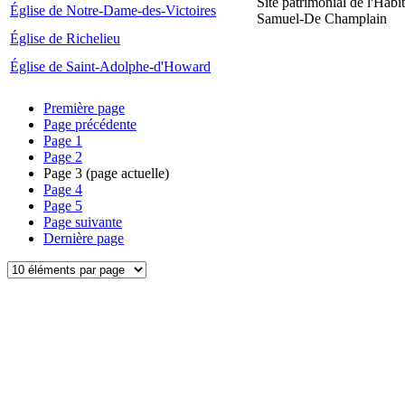
Site patrimonial de l'Habit
Église de Notre-Dame-des-Victoires
Samuel-De Champlain
Église de Richelieu
Église de Saint-Adolphe-d'Howard
Première page
Page précédente
Page
1
Page
2
Page
3
(page actuelle)
Page
4
Page
5
Page suivante
Dernière page