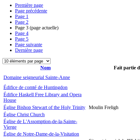
Première page
Page précédente
Page
1
Page
2
Page
3
(page actuelle)
Page
4
Page
5
Page suivante
Dernière page
Nom
Fait partie 
Domaine seigneurial Sainte-Anne
Édifice de comté de Huntingdon
Édifice Haskell Free Library and Opera
House
Église Bishop Stewart of the Holy Trinity
Moulin Freligh
Église Christ Church
Église de L'Assomption-de-la-Sainte-
Vierge
Église de Notre-Dame-de-la-Visitation