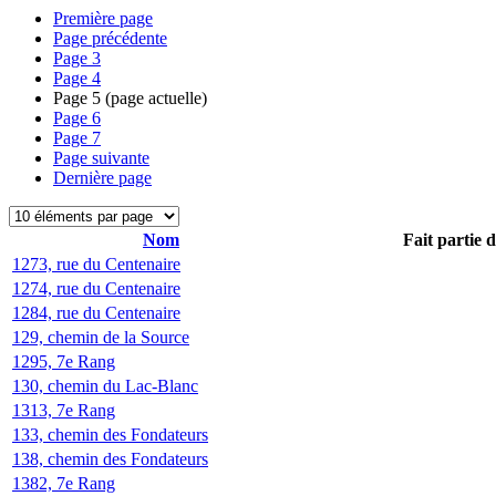
Première page
Page précédente
Page
3
Page
4
Page
5
(page actuelle)
Page
6
Page
7
Page suivante
Dernière page
Nom
Fait partie 
1273, rue du Centenaire
1274, rue du Centenaire
1284, rue du Centenaire
129, chemin de la Source
1295, 7e Rang
130, chemin du Lac-Blanc
1313, 7e Rang
133, chemin des Fondateurs
138, chemin des Fondateurs
1382, 7e Rang